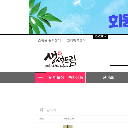
쇼핑몰 즐겨찾기
고객행복센터
★ 히트상
특가상품
산야초
품
글쓰기
No.
Product