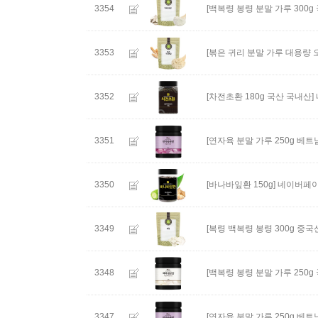
3354
[백복령 봉령 분말 가루 300g
3353
[볶은 귀리 분말 가루 대용량 
3352
[차전초환 180g 국산 국내산]
3351
[연자육 분말 가루 250g 베트
3350
[바나바잎환 150g]
네이버페이
3349
[복령 백복령 봉령 300g 중국
3348
[백복령 봉령 분말 가루 250g
3347
[연자육 분말 가루 250g 베트