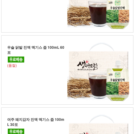
우슬 닭발 진액 엑기스 즙 100mL 60
포
(품절)
여주 돼지감자 진액 엑기스 즙 100m
L 30포