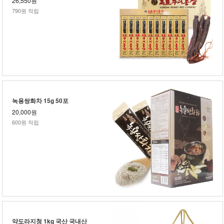
790원 적립
녹용쌍화차 15g 50포
20,000원
600원 적립
약도라지청 1kg 국산 국내산