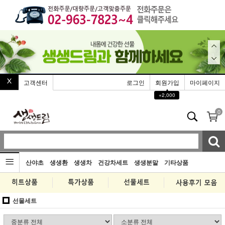
고객센터
로그인
회원가입
마이페이지
▲
+2,000
0
산야초
생생환
생생차
건강차세트
생생분말
기타상품
선물세트