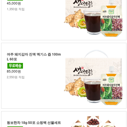
45,000원
1,350원 적립
여주 돼지감자 진액 엑기스 즙 100m
L 60포
85,000원
2,550원 적립
동보한차 18g 50포 쇼핑백 선물세트