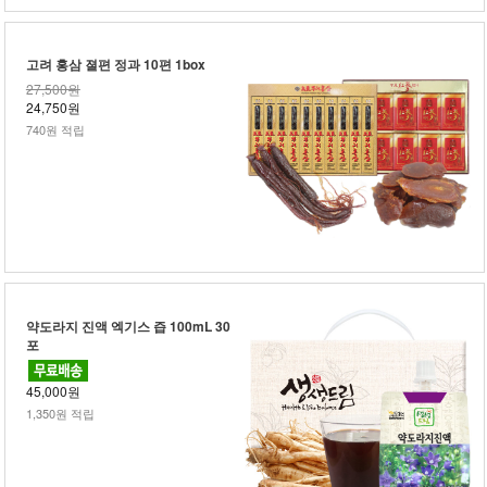
고려 홍삼 졀편 정과 10편 1box
27,500원
24,750원
740원 적립
약도라지 진액 엑기스 즙 100mL 30
포
45,000원
1,350원 적립