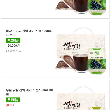
녹각 오가피 진액 엑기스 즙 100mL
60포
120,000원
3,600원 적립
우슬 닭발 진액 엑기스 즙 100mL 30
포
(품절)