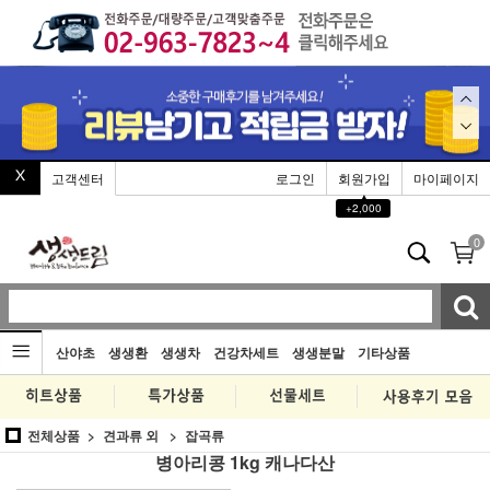
고객센터
로그인
회원가입
마이페이지
▲
+2,000
0
산야초
생생환
생생차
건강차세트
생생분말
기타상품
전체상품
견과류 외
잡곡류
병아리콩 1kg 캐나다산