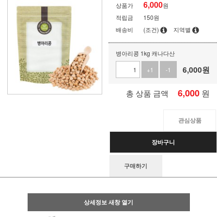
6,000
상품가
원
적립금
150원
배송비
(조건)
지역별
병아리콩 1kg 캐나다산
6,000
원
+1
-1
6,000
원
총 상품 금액
관심상품
장바구니
구매하기
상세정보 새창 열기