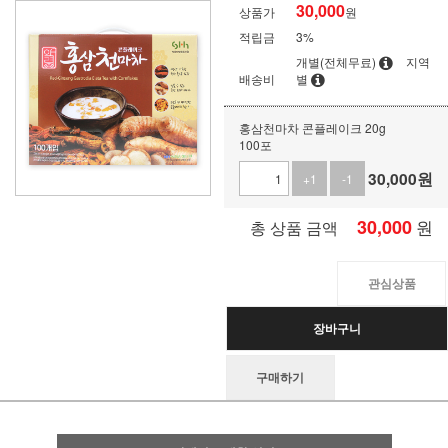
30,000
상품가
원
적립금
3%
개별(전체무료)
지역
배송비
별
홍삼천마차 콘플레이크 20g
100포
30,000
원
+1
-1
30,000
원
총 상품 금액
관심상품
장바구니
구매하기