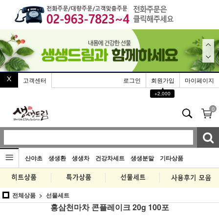
고객센터
로그인
회원가입
마이페이지
▲
+2,000
0
산야초
생생환
생생차
건강차세트
생생분말
기타상품
전체상품
선물세트
홍삼천마차 콘플레이크 20g 100포