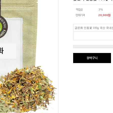
적립금
3%
판매가격
20,000
원
금은화 인동꽃 100g 국산 국내
장바구니