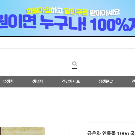
생생환
생생차
건강차세트
생생분말
견
금은화 인동꽃 100g 