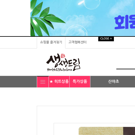
쇼핑몰 즐겨찾기
고객행복센터
★ 히트상품
특가상품
산야초