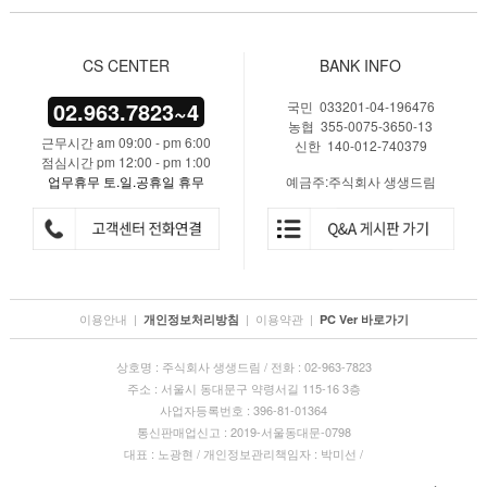
CS CENTER
BANK INFO
02.963.7823~4
국민 033201-04-196476
농협 355-0075-3650-13
근무시간 am 09:00 - pm 6:00
신한 140-012-740379
점심시간 pm 12:00 - pm 1:00
업무휴무 토.일.공휴일 휴무
예금주:주식회사 생생드림
이용안내
|
|
이용약관
|
개인정보처리방침
PC Ver 바로가기
상호명 : 주식회사 생생드림 / 전화 : 02-963-7823
주소 : 서울시 동대문구 약령서길 115-16 3층
사업자등록번호 : 396-81-01364
통신판매업신고 : 2019-서울동대문-0798
대표 : 노광현 / 개인정보관리책임자 : 박미선 /