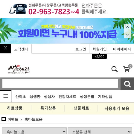
고객센터
로그인
회원가입
마이페이지
▲
+2,000
0
산야초
생생환
생생차
건강차세트
생생분말
기타상품
이벤트
흑마늘모음